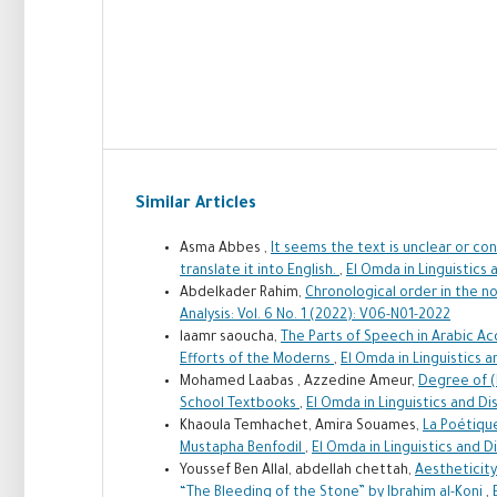
Similar Articles
Asma Abbes ,
It seems the text is unclear or con
translate it into English.
,
El Omda in Linguistics 
Abdelkader Rahim,
Chronological order in the n
Analysis: Vol. 6 No. 1 (2022): V06-N01-2022
laamr saoucha,
The Parts of Speech in Arabic A
Efforts of the Moderns
,
El Omda in Linguistics a
Mohamed Laabas , Azzedine Ameur,
Degree of (
School Textbooks
,
El Omda in Linguistics and Dis
Khaoula Temhachet, Amira Souames,
La Poétiqu
Mustapha Benfodil
,
El Omda in Linguistics and Di
Youssef Ben Allal, abdellah chettah,
Aestheticity
“The Bleeding of the Stone” by Ibrahim al-Koni
,