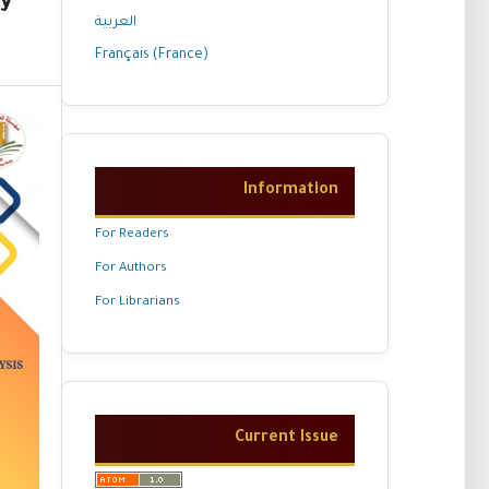
ry
العربية
Français (France)
Information
For Readers
For Authors
For Librarians
Current Issue