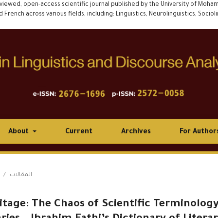
eviewed, open-access scientific journal published by the University of Mohamed
rench across various fields, including: Linguistics, Neurolinguistics, Socioling
About
Current
Archives
For Author
/
المقالات
itage: The Chaos of Scientific Terminolog