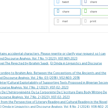
tweet
share
share
share
mail
print
tains accidental characters. Please rewrite or clarify your request so I can
and Discourse Analysis: Vol. 7 No. 1 (2023): V07-N01-2023
ovel The Rejected by Ibrahim Saadi
,
El Omda in Linguistics and Discourse
ccording to Ibrahim Anis: Between the Conceptions of the Ancients and the
nd Discourse Analysis: Vol. 2 No. 03 (2018): V02-N03- 2018
Inter)Cultural Exploitability of Supporting Texts Proposed in Algerian Seco
course Analysis: Vol. 7 No. 2 (2023): V07-02- 2023
e De L’hétérogénéité Ou La Corporéité De L’écriture Dans Body Writing De
scourse Analysis: Vol. 7 No. 2 (2023): V07-02- 2023
 from the Perspective of Literary Reading and Cultural Reading in the Novel
El Omda in Linguistics and Discourse Analysis: Vol. 8 No. 2 (2024): V08-N02- 