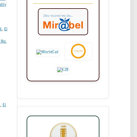
lity
di
,
El
 No.
s
,
El