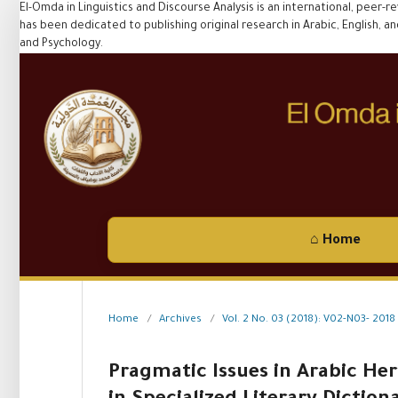
El-Omda in Linguistics and Discourse Analysis is an international, peer-r
has been dedicated to publishing original research in Arabic, English, and F
and Psychology.
⌂ Home
Home
/
Archives
/
Vol. 2 No. 03 (2018): V02-N03- 2018
Pragmatic Issues in Arabic Her