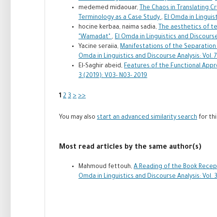
medemed midaouar,
The Chaos in Translating C
Terminology as a Case Study
,
El Omda in Linguist
hocine kerbaa, naima sadia,
The aesthetics of te
"Wamadat"
,
El Omda in Linguistics and Discourse
Yacine seraiia,
Manifestations of the Separation 
Omda in Linguistics and Discourse Analysis: Vol. 
El-Saghir abeid,
Features of the Functional App
3 (2019): V03- N03- 2019
1
2
3
>
>>
You may also
start an advanced similarity search
for thi
Most read articles by the same author(s)
Mahmoud fettouh,
A Reading of the Book Recept
Omda in Linguistics and Discourse Analysis: Vol. 