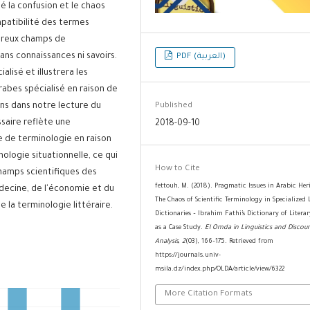
é la confusion et le chaos
mpatibilité des termes
breux champs de
ans connaissances ni savoirs.
PDF (العربية)
lisé et illustrera les
rabes spécialisé en raison de
Published
ons dans notre lecture du
ssaire reflète une
2018-09-10
e de terminologie en raison
ologie situationnelle, ce qui
How to Cite
champs scientifiques des
fettouh, M. (2018). Pragmatic Issues in Arabic Her
édecine, de l'économie et du
The Chaos of Scientific Terminology in Specialized 
e la terminologie littéraire.
Dictionaries – Ibrahim Fathi’s Dictionary of Litera
as a Case Study.
El Omda in Linguistics and Discou
Analysis
,
2
(03), 166–175. Retrieved from
https://journals.univ-
msila.dz/index.php/OLDA/article/view/6322
More Citation Formats